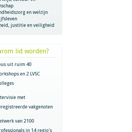
nschap
ndheidszorg en welzijn
jfsleven
eid, justitie en veiligheid
rom lid worden?
eus uit ruim 40
orkshops en 2 LVSC
olleges
ntervisie met
eregistreerde vakgenoten
etwerk van 2100
rofessionals in 14 regio's