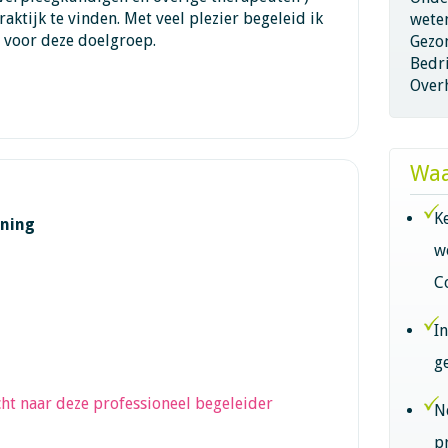
aktijk te vinden. Met veel plezier begeleid ik
wete
n voor deze doelgroep.
Gezo
Bedri
Overh
Waa
K
ining
w
C
I
g
ht naar deze professioneel begeleider
N
p