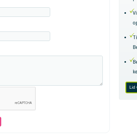
V
o
T
B
B
k
Lid