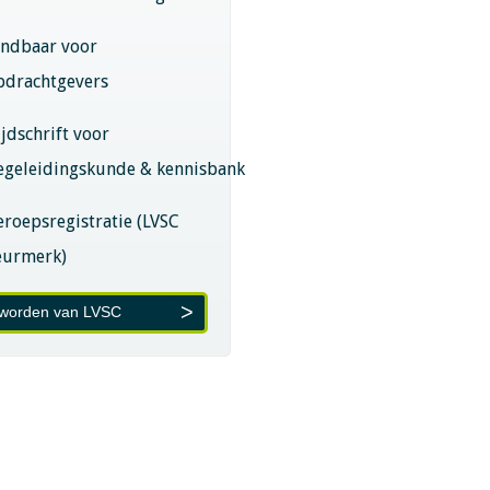
indbaar voor
pdrachtgevers
ijdschrift voor
egeleidingskunde & kennisbank
eroepsregistratie (LVSC
eurmerk)
 worden van LVSC