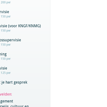
- 200 per
visie
- 150 per
rvisie (voor KNGF/KNMG)
- 150 per
pssupervisie
- 150 per
hing
- 150 per
visie
- 125 per
 je hart gesprek
velden:
gement
wijs, cultuur en