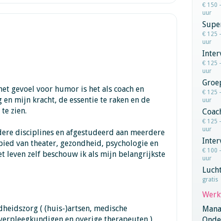
€ 150 
uur
Super
€ 125 
uur
Inte
€ 125 
uur
Groe
et gevoel voor humor is het als coach en
€ 125 
 en mijn kracht, de essentie te raken en de
uur
te zien.
Coac
€ 125 
uur
dere disciplines en afgestudeerd aan meerdere
Inter
bied van theater, gezondheid, psychologie en
€ 100 
t leven zelf beschouw ik als mijn belangrijkste
uur
Lucht
gratis
Werk
dheidszorg ( (huis-)artsen, medische
Mana
, verpleegkundigen en overige therapeuten )
Onder