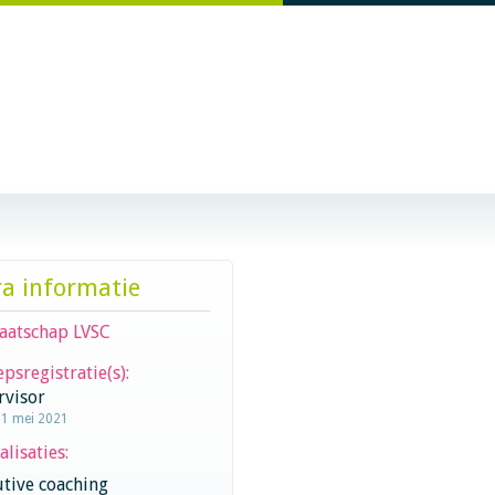
ra informatie
aatschap LVSC
psregistratie(s):
rvisor
11 mei 2021
alisaties:
tive coaching