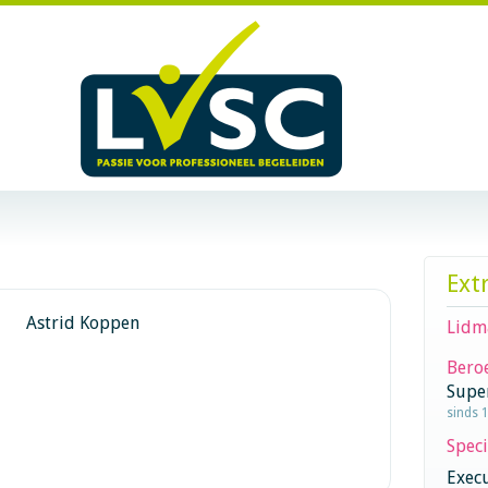
Ext
Astrid Koppen
Lidm
Beroe
Supe
sinds 
Speci
Execu