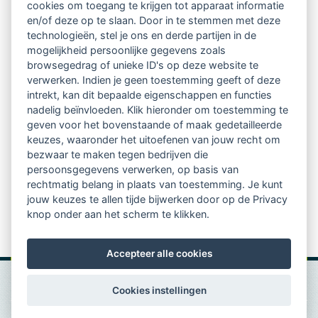
cookies om toegang te krijgen tot apparaat informatie
regio's
en/of deze op te slaan. Door in te stemmen met deze
technologieën, stel je ons en derde partijen in de
mogelijkheid persoonlijke gegevens zoals
Vindbaar voor opdrachtgevers
browsegedrag of unieke ID's op deze website te
verwerken. Indien je geen toestemming geeft of deze
Tijdschrift voor
intrekt, kan dit bepaalde eigenschappen en functies
Begeleidingskunde & kennisbank
nadelig beïnvloeden. Klik hieronder om toestemming te
geven voor het bovenstaande of maak gedetailleerde
keuzes, waaronder het uitoefenen van jouw recht om
Beroepsregistratie (LVSC keurmerk)
bezwaar te maken tegen bedrijven die
persoonsgegevens verwerken, op basis van
Lid worden van LVSC
rechtmatig belang in plaats van toestemming. Je kunt
jouw keuzes te allen tijde bijwerken door op de Privacy
knop onder aan het scherm te klikken.
Accepteer alle cookies
Cookies instellingen