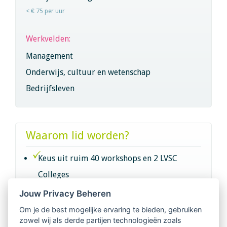
< € 75 per uur
Werkvelden:
Management
Onderwijs, cultuur en wetenschap
Bedrijfsleven
Waarom lid worden?
Keus uit ruim 40 workshops en 2 LVSC
Colleges
Jouw Privacy Beheren
Intervisie met geregistreerde vakgenoten
Om je de best mogelijke ervaring te bieden, gebruiken
zowel wij als derde partijen technologieën zoals
Netwerk van 2100 professionals in 14