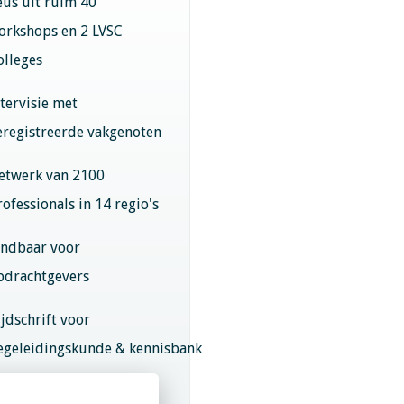
eus uit ruim 40
orkshops en 2 LVSC
olleges
ntervisie met
eregistreerde vakgenoten
etwerk van 2100
rofessionals in 14 regio's
indbaar voor
pdrachtgevers
ijdschrift voor
egeleidingskunde & kennisbank
eroepsregistratie (LVSC