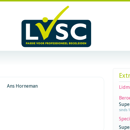
Ext
Ans Horneman
Lidm
Beroe
Supe
sinds 
Speci
Super