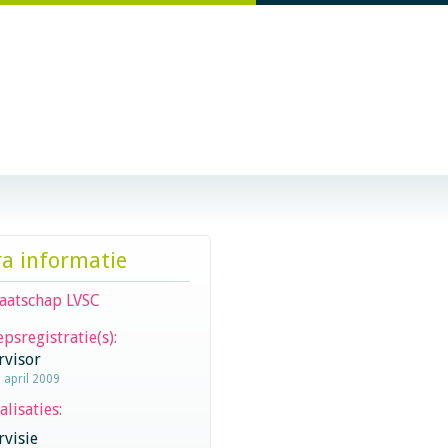
ra informatie
aatschap LVSC
psregistratie(s):
rvisor
1 april 2009
alisaties:
visie