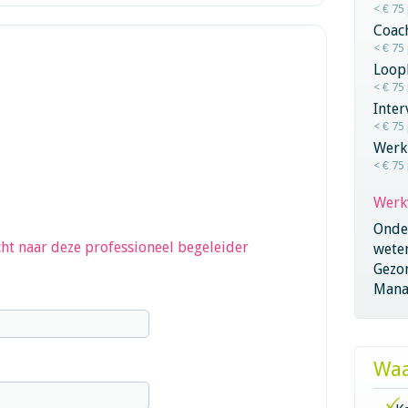
< € 75
Coac
< € 75
Loop
< € 75
Inter
< € 75
Werk
< € 75
Werk
Onder
ht naar deze professioneel begeleider
wete
Gezo
Mana
Waa