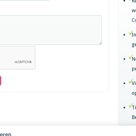
K
w
C
I
g
N
p
V
o
T
B
B
heren