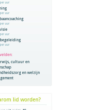
 per uur
hing
 per uur
baancoaching
 per uur
visie
 per uur
begeleiding
 per uur
velden:
wijs, cultuur en
nschap
ndheidszorg en welzijn
gement
rom lid worden?