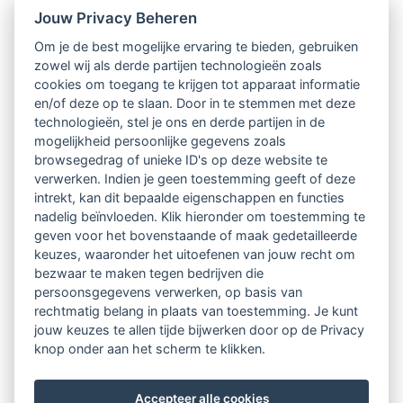
Jouw Privacy Beheren
Intervisie met geregistreerde vakgenoten
Om je de best mogelijke ervaring te bieden, gebruiken
zowel wij als derde partijen technologieën zoals
Netwerk van 2100 professionals in 14
cookies om toegang te krijgen tot apparaat informatie
regio's
en/of deze op te slaan. Door in te stemmen met deze
technologieën, stel je ons en derde partijen in de
mogelijkheid persoonlijke gegevens zoals
Vindbaar voor opdrachtgevers
browsegedrag of unieke ID's op deze website te
verwerken. Indien je geen toestemming geeft of deze
Tijdschrift voor
intrekt, kan dit bepaalde eigenschappen en functies
Begeleidingskunde & kennisbank
nadelig beïnvloeden. Klik hieronder om toestemming te
geven voor het bovenstaande of maak gedetailleerde
keuzes, waaronder het uitoefenen van jouw recht om
Beroepsregistratie (LVSC keurmerk)
bezwaar te maken tegen bedrijven die
persoonsgegevens verwerken, op basis van
Lid worden van LVSC
rechtmatig belang in plaats van toestemming. Je kunt
jouw keuzes te allen tijde bijwerken door op de Privacy
knop onder aan het scherm te klikken.
Accepteer alle cookies