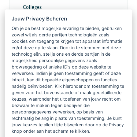
Colleges
Jouw Privacy Beheren
Intervisie met geregistreerde vakgenoten
Om je de best mogelijke ervaring te bieden, gebruiken
zowel wij als derde partijen technologieën zoals
Netwerk van 2100 professionals in 14
cookies om toegang te krijgen tot apparaat informatie
regio's
en/of deze op te slaan. Door in te stemmen met deze
technologieën, stel je ons en derde partijen in de
mogelijkheid persoonlijke gegevens zoals
Vindbaar voor opdrachtgevers
browsegedrag of unieke ID's op deze website te
verwerken. Indien je geen toestemming geeft of deze
Tijdschrift voor
intrekt, kan dit bepaalde eigenschappen en functies
Begeleidingskunde & kennisbank
nadelig beïnvloeden. Klik hieronder om toestemming te
geven voor het bovenstaande of maak gedetailleerde
keuzes, waaronder het uitoefenen van jouw recht om
Beroepsregistratie (LVSC keurmerk)
bezwaar te maken tegen bedrijven die
persoonsgegevens verwerken, op basis van
Lid worden van LVSC
rechtmatig belang in plaats van toestemming. Je kunt
jouw keuzes te allen tijde bijwerken door op de Privacy
knop onder aan het scherm te klikken.