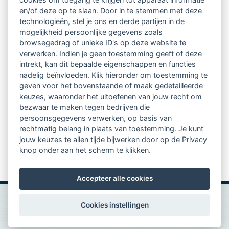
regio's
en/of deze op te slaan. Door in te stemmen met deze
technologieën, stel je ons en derde partijen in de
mogelijkheid persoonlijke gegevens zoals
Vindbaar voor opdrachtgevers
browsegedrag of unieke ID's op deze website te
verwerken. Indien je geen toestemming geeft of deze
Tijdschrift voor
intrekt, kan dit bepaalde eigenschappen en functies
Begeleidingskunde & kennisbank
nadelig beïnvloeden. Klik hieronder om toestemming te
geven voor het bovenstaande of maak gedetailleerde
keuzes, waaronder het uitoefenen van jouw recht om
Beroepsregistratie (LVSC keurmerk)
bezwaar te maken tegen bedrijven die
persoonsgegevens verwerken, op basis van
Lid worden van LVSC
rechtmatig belang in plaats van toestemming. Je kunt
jouw keuzes te allen tijde bijwerken door op de Privacy
knop onder aan het scherm te klikken.
Accepteer alle cookies
Cookies instellingen