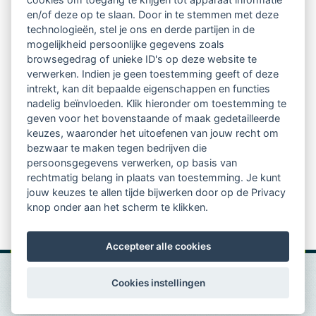
regio's
en/of deze op te slaan. Door in te stemmen met deze
technologieën, stel je ons en derde partijen in de
mogelijkheid persoonlijke gegevens zoals
Vindbaar voor opdrachtgevers
browsegedrag of unieke ID's op deze website te
verwerken. Indien je geen toestemming geeft of deze
Tijdschrift voor
intrekt, kan dit bepaalde eigenschappen en functies
Begeleidingskunde & kennisbank
nadelig beïnvloeden. Klik hieronder om toestemming te
geven voor het bovenstaande of maak gedetailleerde
keuzes, waaronder het uitoefenen van jouw recht om
Beroepsregistratie (LVSC keurmerk)
bezwaar te maken tegen bedrijven die
persoonsgegevens verwerken, op basis van
Lid worden van LVSC
rechtmatig belang in plaats van toestemming. Je kunt
jouw keuzes te allen tijde bijwerken door op de Privacy
knop onder aan het scherm te klikken.
Accepteer alle cookies
Cookies instellingen