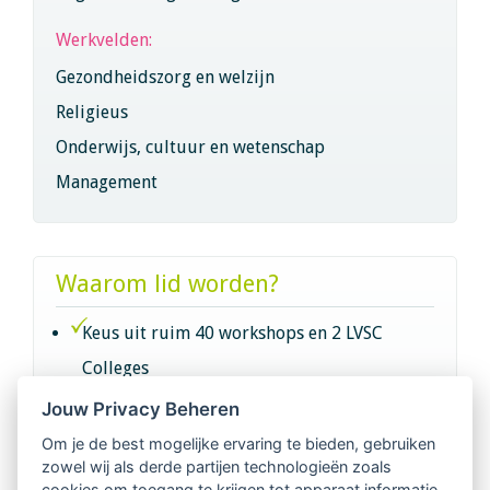
Werkvelden:
Gezondheidszorg en welzijn
Religieus
Onderwijs, cultuur en wetenschap
Management
Waarom lid worden?
Keus uit ruim 40 workshops en 2 LVSC
Colleges
Jouw Privacy Beheren
Intervisie met geregistreerde vakgenoten
Om je de best mogelijke ervaring te bieden, gebruiken
zowel wij als derde partijen technologieën zoals
Netwerk van 2100 professionals in 14
cookies om toegang te krijgen tot apparaat informatie