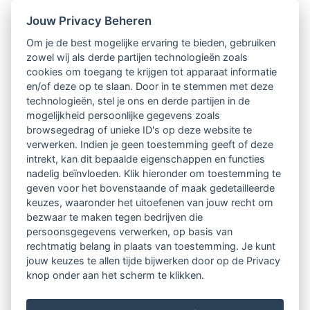
Jouw Privacy Beheren
Intervisie met geregistreerde vakgenoten
Om je de best mogelijke ervaring te bieden, gebruiken
zowel wij als derde partijen technologieën zoals
Netwerk van 2100 professionals in 14
cookies om toegang te krijgen tot apparaat informatie
regio's
en/of deze op te slaan. Door in te stemmen met deze
technologieën, stel je ons en derde partijen in de
mogelijkheid persoonlijke gegevens zoals
Vindbaar voor opdrachtgevers
browsegedrag of unieke ID's op deze website te
verwerken. Indien je geen toestemming geeft of deze
Tijdschrift voor
intrekt, kan dit bepaalde eigenschappen en functies
Begeleidingskunde & kennisbank
nadelig beïnvloeden. Klik hieronder om toestemming te
geven voor het bovenstaande of maak gedetailleerde
keuzes, waaronder het uitoefenen van jouw recht om
Beroepsregistratie (LVSC keurmerk)
bezwaar te maken tegen bedrijven die
persoonsgegevens verwerken, op basis van
Lid worden van LVSC
rechtmatig belang in plaats van toestemming. Je kunt
jouw keuzes te allen tijde bijwerken door op de Privacy
knop onder aan het scherm te klikken.