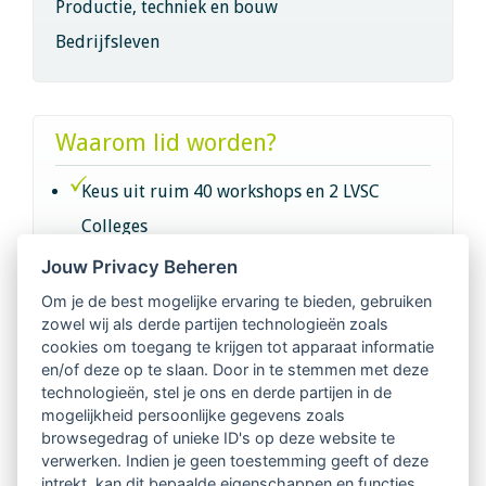
Productie, techniek en bouw
Bedrijfsleven
Waarom lid worden?
Keus uit ruim 40 workshops en 2 LVSC
Colleges
Jouw Privacy Beheren
Intervisie met geregistreerde vakgenoten
Om je de best mogelijke ervaring te bieden, gebruiken
zowel wij als derde partijen technologieën zoals
Netwerk van 2100 professionals in 14
cookies om toegang te krijgen tot apparaat informatie
regio's
en/of deze op te slaan. Door in te stemmen met deze
technologieën, stel je ons en derde partijen in de
mogelijkheid persoonlijke gegevens zoals
Vindbaar voor opdrachtgevers
browsegedrag of unieke ID's op deze website te
verwerken. Indien je geen toestemming geeft of deze
Tijdschrift voor
intrekt, kan dit bepaalde eigenschappen en functies