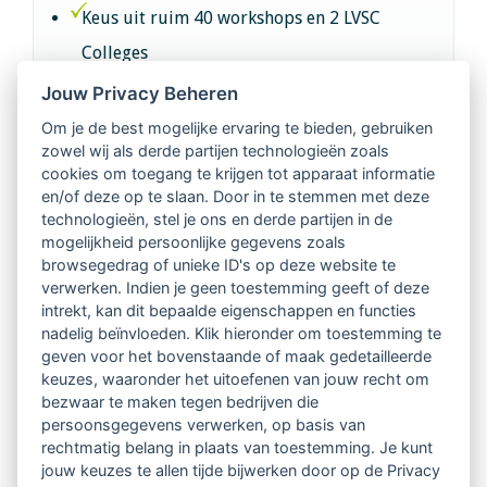
Keus uit ruim 40 workshops en 2 LVSC
Colleges
Jouw Privacy Beheren
Intervisie met geregistreerde vakgenoten
Om je de best mogelijke ervaring te bieden, gebruiken
zowel wij als derde partijen technologieën zoals
Netwerk van 2100 professionals in 14
cookies om toegang te krijgen tot apparaat informatie
regio's
en/of deze op te slaan. Door in te stemmen met deze
technologieën, stel je ons en derde partijen in de
mogelijkheid persoonlijke gegevens zoals
Vindbaar voor opdrachtgevers
browsegedrag of unieke ID's op deze website te
verwerken. Indien je geen toestemming geeft of deze
Tijdschrift voor
intrekt, kan dit bepaalde eigenschappen en functies
Begeleidingskunde & kennisbank
nadelig beïnvloeden. Klik hieronder om toestemming te
geven voor het bovenstaande of maak gedetailleerde
keuzes, waaronder het uitoefenen van jouw recht om
Beroepsregistratie (LVSC keurmerk)
bezwaar te maken tegen bedrijven die
persoonsgegevens verwerken, op basis van
Lid worden van LVSC
rechtmatig belang in plaats van toestemming. Je kunt
jouw keuzes te allen tijde bijwerken door op de Privacy