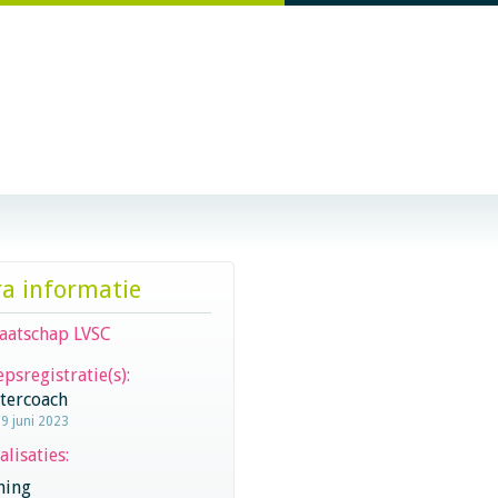
ra informatie
aatschap LVSC
psregistratie(s):
stercoach
19 juni 2023
alisaties:
hing