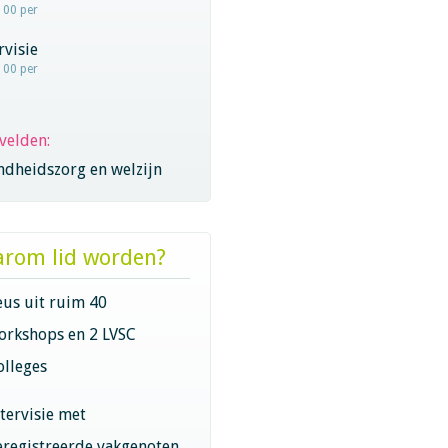
100 per
visie
100 per
velden:
ndheidszorg en welzijn
rom lid worden?
eus uit ruim 40
orkshops en 2 LVSC
olleges
ntervisie met
eregistreerde vakgenoten