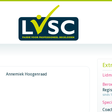
Ext
Annemiek Hoogenraad
Lidm
Beroe
Regi
sinds 
Speci
Coac