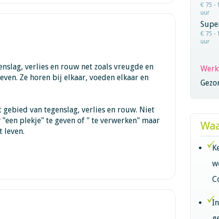
€ 75 - 
uur
Super
€ 75 - 
uur
enslag, verlies en rouw net zoals vreugde en
Werk
leven. Ze horen bij elkaar, voeden elkaar en
Gezo
 gebied van tegenslag, verlies en rouw. Niet
 "een plekje" te geven of " te verwerken" maar
Waa
 leven.
K
w
C
I
g