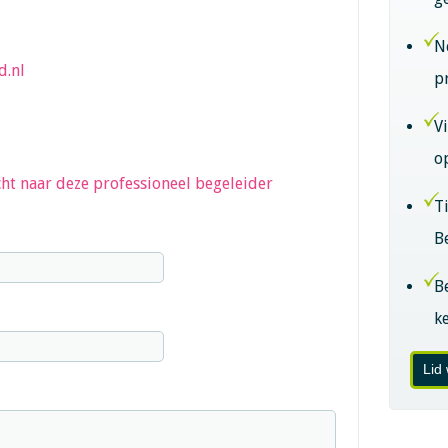
N
.nl
p
V
o
ht naar deze professioneel begeleider
T
B
B
k
Lid