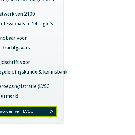
etwerk van 2100
rofessionals in 14 regio's
indbaar voor
pdrachtgevers
ijdschrift voor
egeleidingskunde & kennisbank
eroepsregistratie (LVSC
eurmerk)
 worden van LVSC