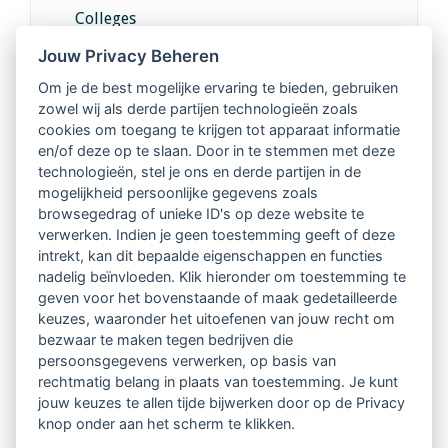
Colleges
Jouw Privacy Beheren
Intervisie met geregistreerde vakgenoten
Om je de best mogelijke ervaring te bieden, gebruiken
zowel wij als derde partijen technologieën zoals
Netwerk van 2100 professionals in 14
cookies om toegang te krijgen tot apparaat informatie
regio's
en/of deze op te slaan. Door in te stemmen met deze
technologieën, stel je ons en derde partijen in de
mogelijkheid persoonlijke gegevens zoals
Vindbaar voor opdrachtgevers
browsegedrag of unieke ID's op deze website te
verwerken. Indien je geen toestemming geeft of deze
Tijdschrift voor
intrekt, kan dit bepaalde eigenschappen en functies
Begeleidingskunde & kennisbank
nadelig beïnvloeden. Klik hieronder om toestemming te
geven voor het bovenstaande of maak gedetailleerde
keuzes, waaronder het uitoefenen van jouw recht om
Beroepsregistratie (LVSC keurmerk)
bezwaar te maken tegen bedrijven die
persoonsgegevens verwerken, op basis van
Lid worden van LVSC
rechtmatig belang in plaats van toestemming. Je kunt
jouw keuzes te allen tijde bijwerken door op de Privacy
knop onder aan het scherm te klikken.