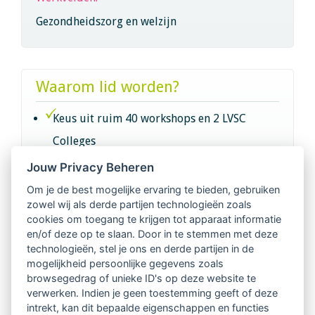
Gezondheidszorg en welzijn
Waarom lid worden?
Keus uit ruim 40 workshops en 2 LVSC
Colleges
Jouw Privacy Beheren
Intervisie met geregistreerde vakgenoten
Om je de best mogelijke ervaring te bieden, gebruiken
zowel wij als derde partijen technologieën zoals
Netwerk van 2100 professionals in 14
cookies om toegang te krijgen tot apparaat informatie
regio's
en/of deze op te slaan. Door in te stemmen met deze
technologieën, stel je ons en derde partijen in de
mogelijkheid persoonlijke gegevens zoals
Vindbaar voor opdrachtgevers
browsegedrag of unieke ID's op deze website te
verwerken. Indien je geen toestemming geeft of deze
Tijdschrift voor
intrekt, kan dit bepaalde eigenschappen en functies