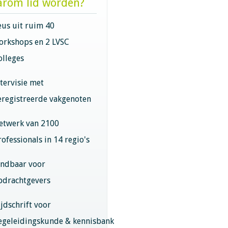
rom lid worden?
eus uit ruim 40
orkshops en 2 LVSC
olleges
ntervisie met
eregistreerde vakgenoten
etwerk van 2100
rofessionals in 14 regio's
indbaar voor
pdrachtgevers
ijdschrift voor
egeleidingskunde & kennisbank