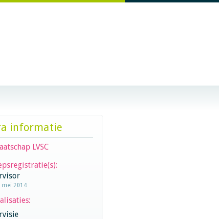
ra informatie
aatschap LVSC
psregistratie(s):
rvisor
1 mei 2014
alisaties:
visie