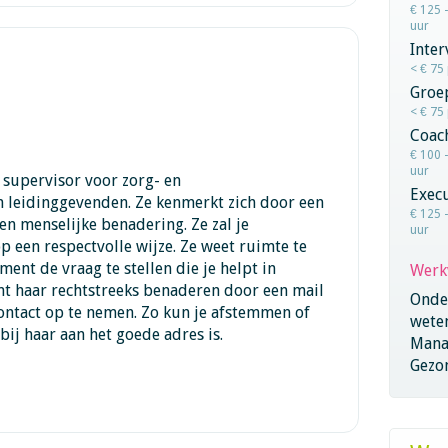
€ 125 
uur
Inter
< € 75
Groe
< € 75
Coac
€ 100 
uur
supervisor voor zorg- en
Execu
n leidinggevenden. Ze kenmerkt zich door een
€ 125 
en menselijke benadering. Ze zal je
uur
p een respectvolle wijze. Ze weet ruimte te
ent de vraag te stellen die je helpt in
Werk
nt haar rechtstreeks benaderen door een mail
Onder
contact op te nemen. Zo kun je afstemmen of
wete
bij haar aan het goede adres is.
Mana
Gezo