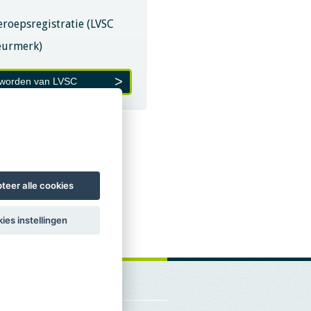
eroepsregistratie (LVSC
eurmerk)
 worden van LVSC
teer alle cookies
ies instellingen