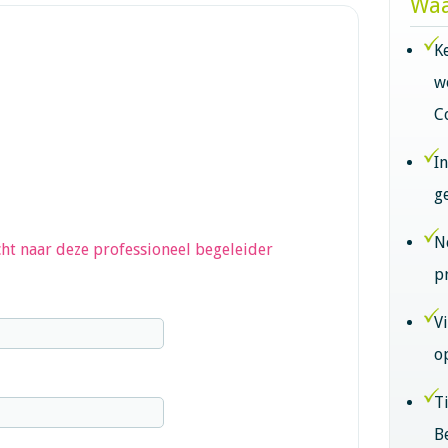
Waa
K
w
C
I
g
N
ht naar deze professioneel begeleider
p
V
o
T
B