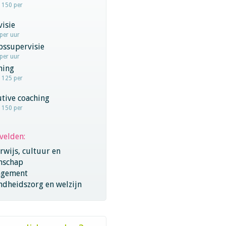
- 150 per
visie
 per uur
pssupervisie
 per uur
hing
- 125 per
tive coaching
- 150 per
velden:
wijs, cultuur en
nschap
gement
ndheidszorg en welzijn