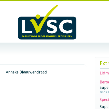
Ext
Anneke Blaauwendraad
Lidm
Beroe
Supe
sinds 
Speci
Super