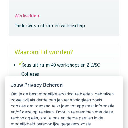
Werkvelden:
Onderwijs, cultuur en wetenschap
Waarom lid worden?
Keus uit ruim 40 workshops en 2 LVSC
Colleges
Jouw Privacy Beheren
Intervisie met geregistreerde vakgenoten
Om je de best mogelijke ervaring te bieden, gebruiken
zowel wij als derde partijen technologieën zoals
Netwerk van 2100 professionals in 14
cookies om toegang te krijgen tot apparaat informatie
regio's
en/of deze op te slaan. Door in te stemmen met deze
technologieën, stel je ons en derde partijen in de
mogelijkheid persoonlijke gegevens zoals
Vindbaar voor opdrachtgevers