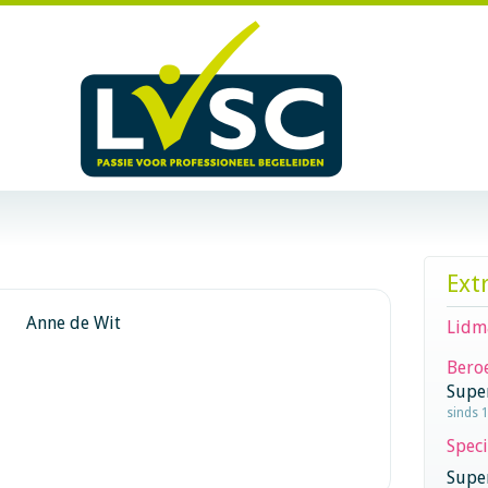
Ext
Anne de Wit
Lidm
Beroe
Supe
sinds 
Speci
Super