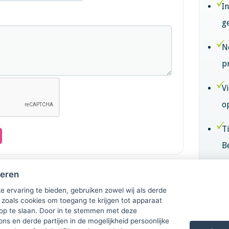
I
g
N
p
V
o
T
B
B
heren
k
e ervaring te bieden, gebruiken zowel wij als derde
 zoals cookies om toegang te krijgen tot apparaat
 op te slaan. Door in te stemmen met deze
Lid
ons en derde partijen in de mogelijkheid persoonlijke