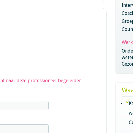
Inter
Coac
Groe
Coun
Werk
Onder
wete
Gezo
ht naar deze professioneel begeleider
Waa
K
w
C