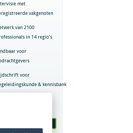
ntervisie met
eregistreerde vakgenoten
etwerk van 2100
rofessionals in 14 regio's
indbaar voor
pdrachtgevers
ijdschrift voor
egeleidingskunde & kennisbank
eroepsregistratie (LVSC
eurmerk)
 worden van LVSC