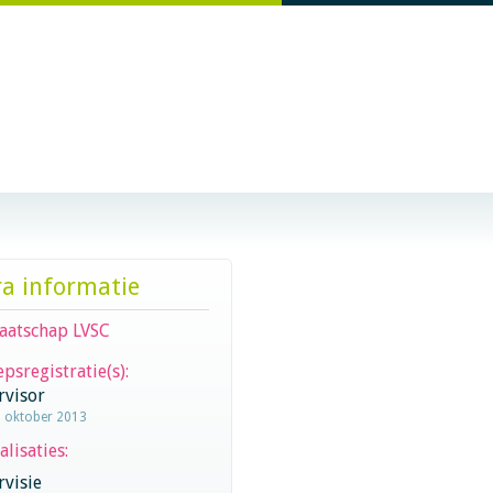
ra informatie
aatschap LVSC
psregistratie(s):
rvisor
1 oktober 2013
alisaties:
visie