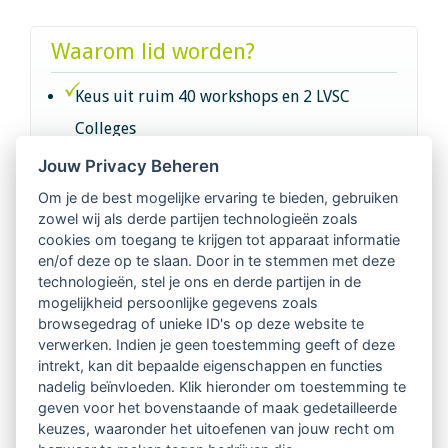
Waarom lid worden?
Keus uit ruim 40 workshops en 2 LVSC
Colleges
Jouw Privacy Beheren
Intervisie met geregistreerde vakgenoten
Om je de best mogelijke ervaring te bieden, gebruiken
zowel wij als derde partijen technologieën zoals
Netwerk van 2100 professionals in 14
cookies om toegang te krijgen tot apparaat informatie
regio's
en/of deze op te slaan. Door in te stemmen met deze
technologieën, stel je ons en derde partijen in de
mogelijkheid persoonlijke gegevens zoals
Vindbaar voor opdrachtgevers
browsegedrag of unieke ID's op deze website te
verwerken. Indien je geen toestemming geeft of deze
Tijdschrift voor
intrekt, kan dit bepaalde eigenschappen en functies
Begeleidingskunde & kennisbank
nadelig beïnvloeden. Klik hieronder om toestemming te
geven voor het bovenstaande of maak gedetailleerde
keuzes, waaronder het uitoefenen van jouw recht om
Beroepsregistratie (LVSC keurmerk)