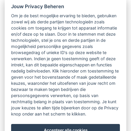
Jouw Privacy Beheren
Intervisie met geregistreerde vakgenoten
Om je de best mogelijke ervaring te bieden, gebruiken
zowel wij als derde partijen technologieën zoals
Netwerk van 2100 professionals in 14
cookies om toegang te krijgen tot apparaat informatie
regio's
en/of deze op te slaan. Door in te stemmen met deze
technologieën, stel je ons en derde partijen in de
mogelijkheid persoonlijke gegevens zoals
Vindbaar voor opdrachtgevers
browsegedrag of unieke ID's op deze website te
verwerken. Indien je geen toestemming geeft of deze
Tijdschrift voor
intrekt, kan dit bepaalde eigenschappen en functies
Begeleidingskunde & kennisbank
nadelig beïnvloeden. Klik hieronder om toestemming te
geven voor het bovenstaande of maak gedetailleerde
keuzes, waaronder het uitoefenen van jouw recht om
Beroepsregistratie (LVSC keurmerk)
bezwaar te maken tegen bedrijven die
persoonsgegevens verwerken, op basis van
Lid worden van LVSC
rechtmatig belang in plaats van toestemming. Je kunt
jouw keuzes te allen tijde bijwerken door op de Privacy
knop onder aan het scherm te klikken.
Accepteer alle cookies