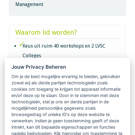
Management
Waarom lid worden?
Keus uit ruim 40 workshops en 2 LVSC
Colleges
Jouw Privacy Beheren
Intervisie met geregistreerde vakgenoten
Om je de best mogelijke ervaring te bieden, gebruiken
zowel wij als derde partijen technologieën zoals
Netwerk van 2100 professionals in 14
cookies om toegang te krijgen tot apparaat informatie
regio's
en/of deze op te slaan. Door in te stemmen met deze
technologieën, stel je ons en derde partijen in de
mogelijkheid persoonlijke gegevens zoals
Vindbaar voor opdrachtgevers
browsegedrag of unieke ID's op deze website te
verwerken. Indien je geen toestemming geeft of deze
Tijdschrift voor
intrekt, kan dit bepaalde eigenschappen en functies
Begeleidingskunde & kennisbank
nadelig beïnvloeden. Klik hieronder om toestemming te