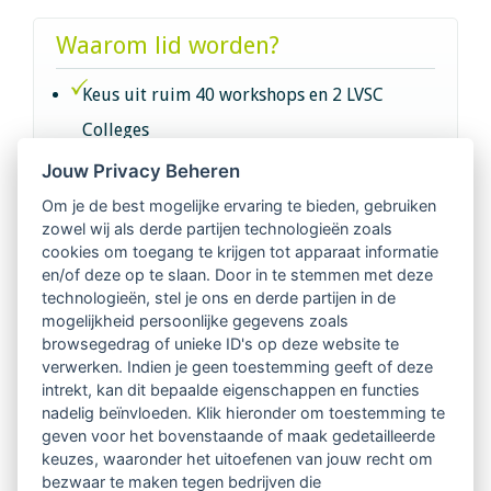
Waarom lid worden?
Keus uit ruim 40 workshops en 2 LVSC
Colleges
Jouw Privacy Beheren
Intervisie met geregistreerde vakgenoten
Om je de best mogelijke ervaring te bieden, gebruiken
zowel wij als derde partijen technologieën zoals
Netwerk van 2100 professionals in 14
cookies om toegang te krijgen tot apparaat informatie
regio's
en/of deze op te slaan. Door in te stemmen met deze
technologieën, stel je ons en derde partijen in de
mogelijkheid persoonlijke gegevens zoals
Vindbaar voor opdrachtgevers
browsegedrag of unieke ID's op deze website te
verwerken. Indien je geen toestemming geeft of deze
Tijdschrift voor
intrekt, kan dit bepaalde eigenschappen en functies
Begeleidingskunde & kennisbank
nadelig beïnvloeden. Klik hieronder om toestemming te
geven voor het bovenstaande of maak gedetailleerde
keuzes, waaronder het uitoefenen van jouw recht om
Beroepsregistratie (LVSC keurmerk)
bezwaar te maken tegen bedrijven die