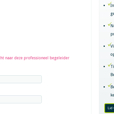
I
g
N
p
V
o
ht naar deze professioneel begeleider
T
B
B
k
Lid