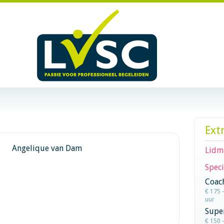
Ext
Angelique van Dam
Lidm
Speci
Coac
€ 175 
uur
Super
€ 150 