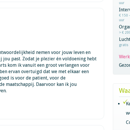
uur
Inter
€ 150 
uur
Orga
> € 20
Lucht
gratis
antwoordelijkheid nemen voor jouw leven en
Werk
j jou past. Zodat je plezier én voldoening hebt
sarts kom ik vanuit een groot verlangen voor
Gezo
 ben ervan overtuigd dat we met elkaar een
goed is voor de patient, voor de
de maatschappij. Daarvoor kan ik jou
Waa
ven.
K
w
C