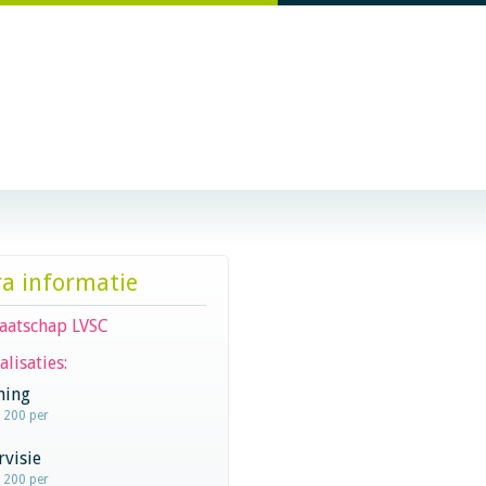
ra informatie
aatschap LVSC
alisaties:
hing
- 200 per
visie
- 200 per