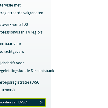
ntervisie met
eregistreerde vakgenoten
etwerk van 2100
rofessionals in 14 regio's
indbaar voor
pdrachtgevers
ijdschrift voor
egeleidingskunde & kennisbank
eroepsregistratie (LVSC
eurmerk)
 worden van LVSC