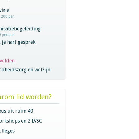
visie
- 200 per
nisatiebegeleiding
0 per uur
 je hart gesprek
velden:
ndheidszorg en welzijn
rom lid worden?
eus uit ruim 40
orkshops en 2 LVSC
olleges