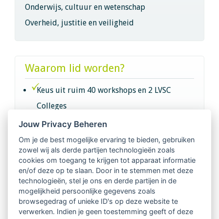
Onderwijs, cultuur en wetenschap
Overheid, justitie en veiligheid
Waarom lid worden?
Keus uit ruim 40 workshops en 2 LVSC
Colleges
Jouw Privacy Beheren
Intervisie met geregistreerde vakgenoten
Om je de best mogelijke ervaring te bieden, gebruiken
zowel wij als derde partijen technologieën zoals
Netwerk van 2100 professionals in 14
cookies om toegang te krijgen tot apparaat informatie
regio's
en/of deze op te slaan. Door in te stemmen met deze
technologieën, stel je ons en derde partijen in de
mogelijkheid persoonlijke gegevens zoals
Vindbaar voor opdrachtgevers
browsegedrag of unieke ID's op deze website te
verwerken. Indien je geen toestemming geeft of deze
Tijdschrift voor