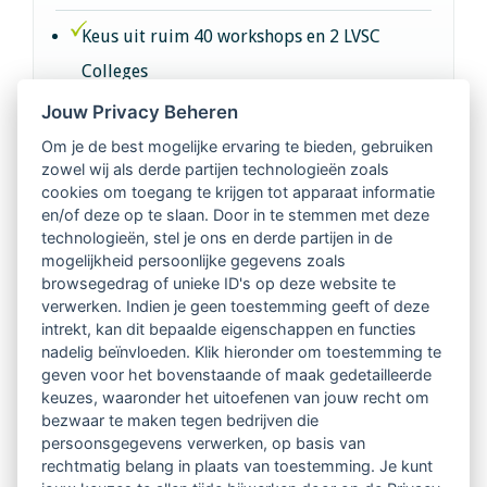
Keus uit ruim 40 workshops en 2 LVSC
Colleges
Jouw Privacy Beheren
Intervisie met geregistreerde vakgenoten
Om je de best mogelijke ervaring te bieden, gebruiken
zowel wij als derde partijen technologieën zoals
Netwerk van 2100 professionals in 14
cookies om toegang te krijgen tot apparaat informatie
regio's
en/of deze op te slaan. Door in te stemmen met deze
technologieën, stel je ons en derde partijen in de
mogelijkheid persoonlijke gegevens zoals
Vindbaar voor opdrachtgevers
browsegedrag of unieke ID's op deze website te
verwerken. Indien je geen toestemming geeft of deze
Tijdschrift voor
intrekt, kan dit bepaalde eigenschappen en functies
Begeleidingskunde & kennisbank
nadelig beïnvloeden. Klik hieronder om toestemming te
geven voor het bovenstaande of maak gedetailleerde
keuzes, waaronder het uitoefenen van jouw recht om
Beroepsregistratie (LVSC keurmerk)
bezwaar te maken tegen bedrijven die
persoonsgegevens verwerken, op basis van
Lid worden van LVSC
rechtmatig belang in plaats van toestemming. Je kunt