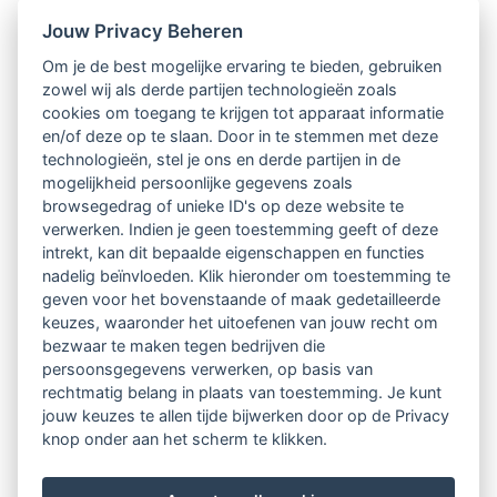
Jouw Privacy Beheren
Intervisie met geregistreerde vakgenoten
Om je de best mogelijke ervaring te bieden, gebruiken
zowel wij als derde partijen technologieën zoals
Netwerk van 2100 professionals in 14
cookies om toegang te krijgen tot apparaat informatie
regio's
en/of deze op te slaan. Door in te stemmen met deze
technologieën, stel je ons en derde partijen in de
mogelijkheid persoonlijke gegevens zoals
Vindbaar voor opdrachtgevers
browsegedrag of unieke ID's op deze website te
verwerken. Indien je geen toestemming geeft of deze
Tijdschrift voor
intrekt, kan dit bepaalde eigenschappen en functies
Begeleidingskunde & kennisbank
nadelig beïnvloeden. Klik hieronder om toestemming te
geven voor het bovenstaande of maak gedetailleerde
keuzes, waaronder het uitoefenen van jouw recht om
Beroepsregistratie (LVSC keurmerk)
bezwaar te maken tegen bedrijven die
persoonsgegevens verwerken, op basis van
Lid worden van LVSC
rechtmatig belang in plaats van toestemming. Je kunt
jouw keuzes te allen tijde bijwerken door op de Privacy
knop onder aan het scherm te klikken.