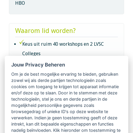
HBO
Waarom lid worden?
Keus uit ruim 40 workshops en 2 LVSC
Colleges
Jouw Privacy Beheren
Intervisie met geregistreerde vakgenoten
Om je de best mogelijke ervaring te bieden, gebruiken
zowel wij als derde partijen technologieën zoals
Netwerk van 2100 professionals in 14
cookies om toegang te krijgen tot apparaat informatie
regio's
en/of deze op te slaan. Door in te stemmen met deze
technologieën, stel je ons en derde partijen in de
mogelijkheid persoonlijke gegevens zoals
Vindbaar voor opdrachtgevers
browsegedrag of unieke ID's op deze website te
verwerken. Indien je geen toestemming geeft of deze
Tijdschrift voor
intrekt, kan dit bepaalde eigenschappen en functies
Begeleidingskunde & kennisbank
nadelig beïnvloeden. Klik hieronder om toestemming te