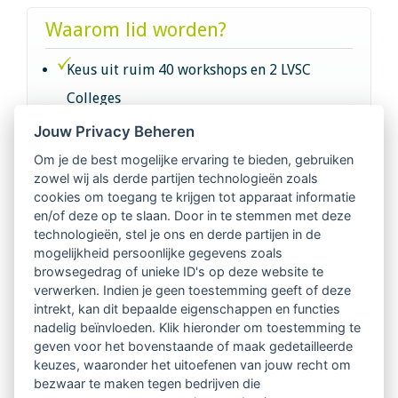
Waarom lid worden?
Keus uit ruim 40 workshops en 2 LVSC
Colleges
Jouw Privacy Beheren
Intervisie met geregistreerde vakgenoten
Om je de best mogelijke ervaring te bieden, gebruiken
zowel wij als derde partijen technologieën zoals
Netwerk van 2100 professionals in 14
cookies om toegang te krijgen tot apparaat informatie
regio's
en/of deze op te slaan. Door in te stemmen met deze
technologieën, stel je ons en derde partijen in de
mogelijkheid persoonlijke gegevens zoals
Vindbaar voor opdrachtgevers
browsegedrag of unieke ID's op deze website te
verwerken. Indien je geen toestemming geeft of deze
Tijdschrift voor
intrekt, kan dit bepaalde eigenschappen en functies
Begeleidingskunde & kennisbank
nadelig beïnvloeden. Klik hieronder om toestemming te
geven voor het bovenstaande of maak gedetailleerde
keuzes, waaronder het uitoefenen van jouw recht om
Beroepsregistratie (LVSC keurmerk)
bezwaar te maken tegen bedrijven die