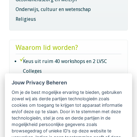
Onderwijs, cultuur en wetenschap
Religieus
Waarom lid worden?
Keus uit ruim 40 workshops en 2 LVSC
Colleges
Jouw Privacy Beheren
Intervisie met geregistreerde vakgenoten
Om je de best mogelijke ervaring te bieden, gebruiken
zowel wij als derde partijen technologieën zoals
Netwerk van 2100 professionals in 14
cookies om toegang te krijgen tot apparaat informatie
regio's
en/of deze op te slaan. Door in te stemmen met deze
technologieën, stel je ons en derde partijen in de
mogelijkheid persoonlijke gegevens zoals
Vindbaar voor opdrachtgevers
browsegedrag of unieke ID's op deze website te