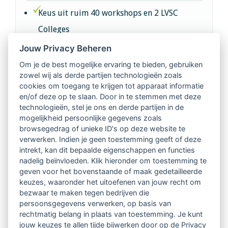
Keus uit ruim 40 workshops en 2 LVSC
Colleges
Jouw Privacy Beheren
Intervisie met geregistreerde vakgenoten
Om je de best mogelijke ervaring te bieden, gebruiken
zowel wij als derde partijen technologieën zoals
Netwerk van 2100 professionals in 14
cookies om toegang te krijgen tot apparaat informatie
regio's
en/of deze op te slaan. Door in te stemmen met deze
technologieën, stel je ons en derde partijen in de
mogelijkheid persoonlijke gegevens zoals
Vindbaar voor opdrachtgevers
browsegedrag of unieke ID's op deze website te
verwerken. Indien je geen toestemming geeft of deze
Tijdschrift voor
intrekt, kan dit bepaalde eigenschappen en functies
Begeleidingskunde & kennisbank
nadelig beïnvloeden. Klik hieronder om toestemming te
geven voor het bovenstaande of maak gedetailleerde
keuzes, waaronder het uitoefenen van jouw recht om
Beroepsregistratie (LVSC keurmerk)
bezwaar te maken tegen bedrijven die
persoonsgegevens verwerken, op basis van
Lid worden van LVSC
rechtmatig belang in plaats van toestemming. Je kunt
jouw keuzes te allen tijde bijwerken door op de Privacy