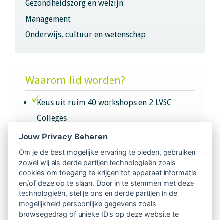
Gezondheidszorg en welzijn
Management
Onderwijs, cultuur en wetenschap
Waarom lid worden?
Keus uit ruim 40 workshops en 2 LVSC
Colleges
Jouw Privacy Beheren
Intervisie met geregistreerde vakgenoten
Om je de best mogelijke ervaring te bieden, gebruiken
zowel wij als derde partijen technologieën zoals
Netwerk van 2100 professionals in 14
cookies om toegang te krijgen tot apparaat informatie
regio's
en/of deze op te slaan. Door in te stemmen met deze
technologieën, stel je ons en derde partijen in de
mogelijkheid persoonlijke gegevens zoals
Vindbaar voor opdrachtgevers
browsegedrag of unieke ID's op deze website te