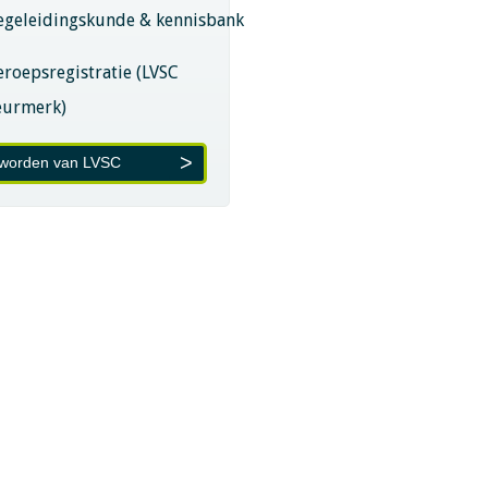
egeleidingskunde & kennisbank
eroepsregistratie (LVSC
eurmerk)
 worden van LVSC