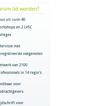
rom lid worden?
eus uit ruim 40
orkshops en 2 LVSC
olleges
ntervisie met
eregistreerde vakgenoten
etwerk van 2100
rofessionals in 14 regio's
indbaar voor
pdrachtgevers
ijdschrift voor