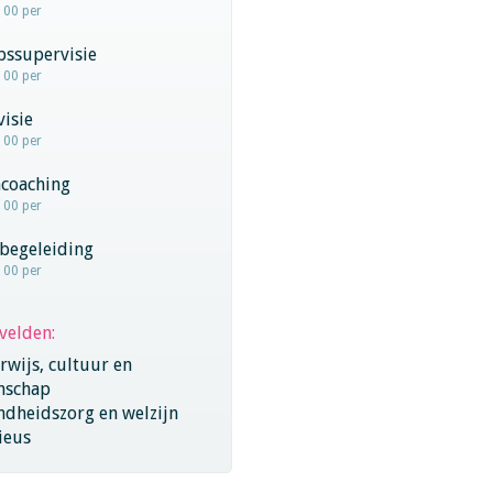
100 per
pssupervisie
100 per
visie
100 per
coaching
100 per
begeleiding
100 per
velden:
wijs, cultuur en
nschap
ndheidszorg en welzijn
ieus