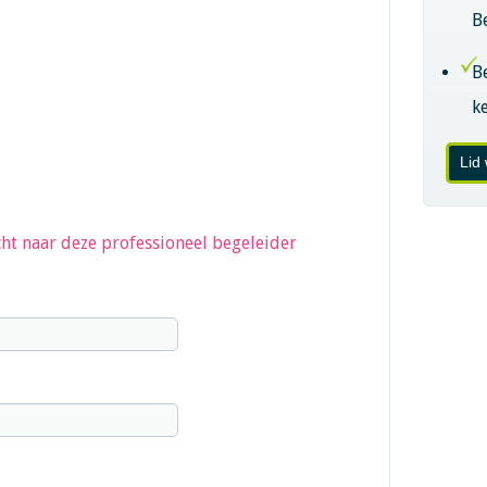
B
B
k
Lid
ht naar deze professioneel begeleider