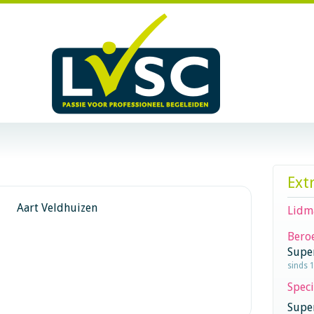
Ext
Aart Veldhuizen
Lidm
Beroe
Supe
sinds 
Speci
Super