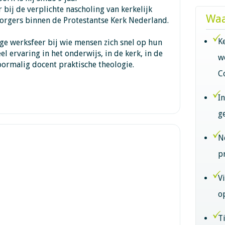
 bij de verplichte nascholing van kerkelijk
Waa
zorgers binnen de Protestantse Kerk Nederland.
K
ige werksfeer bij wie mensen zich snel op hun
el ervaring in het onderwijs, in de kerk, in de
w
ormalig docent praktische theologie.
C
I
g
N
p
V
o
T