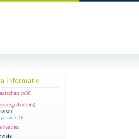
ra informatie
aatschap LVSC
psregistratie(s):
rvisor
1 januari 2016
alisaties:
visie