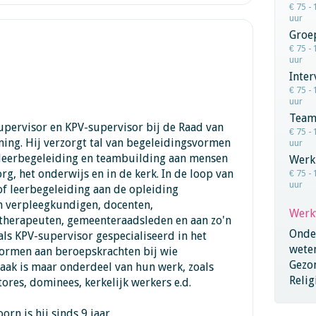
€ 75 - 
uur
Groe
€ 75 - 
uur
Inter
€ 75 - 
uur
Team
upervisor en KPV-supervisor bij de Raad van
€ 75 - 
ming. Hij verzorgt tal van begeleidingsvormen
uur
e, leerbegeleiding en teambuilding aan mensen
Werk
rg, het onderwijs en in de kerk. In de loop van
€ 75 - 
uur
 of leerbegeleiding aan de opleiding
n verpleegkundigen, docenten,
Werk
therapeuten, gemeenteraadsleden en aan zo'n
Onder
s als KPV-supervisor gespecialiseerd in het
wete
ormen aan beroepskrachten bij wie
Gezo
-zaak is maar onderdeel van hun werk, zoals
Relig
tores, dominees, kerkelijk werkers e.d.
n is hij sinds 9 jaar