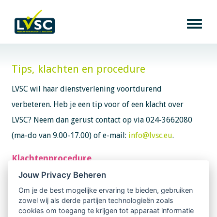
Tips, klachten en procedure
LVSC wil haar dienstverlening voortdurend
verbeteren. Heb je een tip voor of een klacht over
LVSC? Neem dan gerust contact op via 024-3662080
(ma-do van 9.00-17.00) of e-mail:
info@lvsc.eu
.
Klachtenprocedure
Heb je een klacht over een LVSC begeleider en wil
Jouw Privacy Beheren
je de gedragscode doorlezen?
Download de
Om je de best mogelijke ervaring te bieden, gebruiken
zowel wij als derde partijen technologieën zoals
gedragscode
cookies om toegang te krijgen tot apparaat informatie