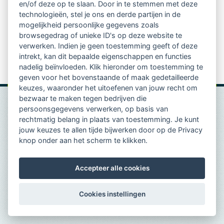
en/of deze op te slaan. Door in te stemmen met deze
Meer informatie over de
klachtenprocedure
technologieën, stel je ons en derde partijen in de
mogelijkheid persoonlijke gegevens zoals
Meer informatie over het
protocol van de
browsegedrag of unieke ID's op deze website te
vertrouwenscommissie
verwerken. Indien je geen toestemming geeft of deze
intrekt, kan dit bepaalde eigenschappen en functies
nadelig beïnvloeden. Klik hieronder om toestemming te
geven voor het bovenstaande of maak gedetailleerde
keuzes, waaronder het uitoefenen van jouw recht om
bezwaar te maken tegen bedrijven die
persoonsgegevens verwerken, op basis van
rechtmatig belang in plaats van toestemming. Je kunt
jouw keuzes te allen tijde bijwerken door op de Privacy
knop onder aan het scherm te klikken.
Accepteer alle cookies
Cookies instellingen