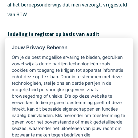
al het beroepsonderwijs dat men verzorgt, vrijgesteld
van BTW.
Indeling in register op basis van audit
‘U wordt automatisch ingedeeld in 1 van de registers
Jouw Privacy Beheren
op basis van uw eerdere inschrijving in het RKBO. Bent
Om je de best mogelijke ervaring te bieden, gebruiken
u via de docentenaudit in het RKBO ingeschreven? Dan
zowel wij als derde partijen technologieën zoals
cookies om toegang te krijgen tot apparaat informatie
staat u per 1 januari 2014 in het Docentenregister
en/of deze op te slaan. Door in te stemmen met deze
technologieën, stel je ons en derde partijen in de
Beroepsonderwijs. Wie via de instellingsaudit in het
mogelijkheid persoonlijke gegevens zoals
RKBO is ingeschreven, staat per 1 januari 2014 in het
browsegedrag of unieke ID's op deze website te
verwerken. Indien je geen toestemming geeft of deze
Instellingenregister Beroepsonderwijs. Staat u in het
intrekt, kan dit bepaalde eigenschappen en functies
verkeerde register ingeschreven? Neem dan contact op
nadelig beïnvloeden. Klik hieronder om toestemming te
geven voor het bovenstaande of maak gedetailleerde
met het
CRKBO
,’ aldus Financiën.
keuzes, waaronder het uitoefenen van jouw recht om
bezwaar te maken tegen bedrijven die