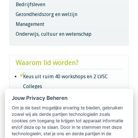
Bedrijfsleven
Gezondheidszorg en welzijn
Management
Onderwijs, cultuur en wetenschap
Waarom lid worden?
Keus uit ruim 40 workshops en 2 LVSC
Colleges
Jouw Privacy Beheren
Intervisie met geregistreerde vakgenoten
Om je de best mogelijke ervaring te bieden, gebruiken
zowel wij als derde partijen technologieën zoals
Netwerk van 2100 professionals in 14
cookies om toegang te krijgen tot apparaat informatie
regio's
en/of deze op te slaan. Door in te stemmen met deze
technologieën, stel je ons en derde partijen in de