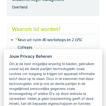
Overheid
Waarom lid worden?
Keus uit ruim 40 workshops en 2 LVSC
Colleges
Jouw Privacy Beheren
Intervisie met geregistreerde vakgenoten
Om je de best mogelijke ervaring te bieden, gebruiken
zowel wij als derde partijen technologieën zoals
Netwerk van 2100 professionals in 14
cookies om toegang te krijgen tot apparaat informatie
regio's
en/of deze op te slaan. Door in te stemmen met deze
technologieën, stel je ons en derde partijen in de
mogelijkheid persoonlijke gegevens zoals
Vindbaar voor opdrachtgevers
browsegedrag of unieke ID's op deze website te
verwerken. Indien je geen toestemming geeft of deze
Tijdschrift voor
intrekt, kan dit bepaalde eigenschappen en functies