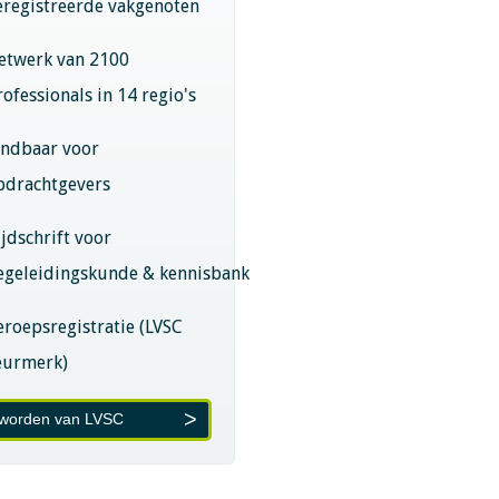
eregistreerde vakgenoten
etwerk van 2100
rofessionals in 14 regio's
indbaar voor
pdrachtgevers
ijdschrift voor
egeleidingskunde & kennisbank
eroepsregistratie (LVSC
eurmerk)
 worden van LVSC