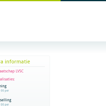
ra informatie
aatschap LVSC
alisaties:
hing
100 per
selling
100 per