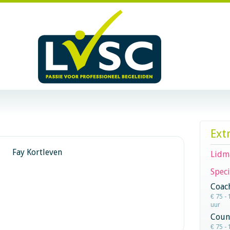
Ext
Fay Kortleven
Lidm
Speci
Coac
€ 75 - 
uur
Coun
€ 75 - 