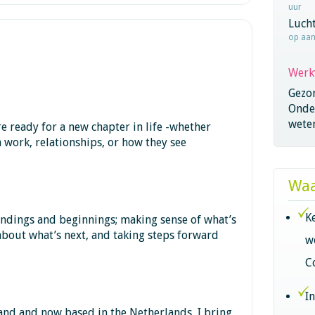
uur
Lucht
op aa
Werk
Gezo
Onder
wete
e ready for a new chapter in life -whether
in work, relationships, or how they see
Waa
K
endings and beginnings; making sense of what’s
 about what’s next, and taking steps forward
w
C
I
and and now based in the Netherlands, I bring