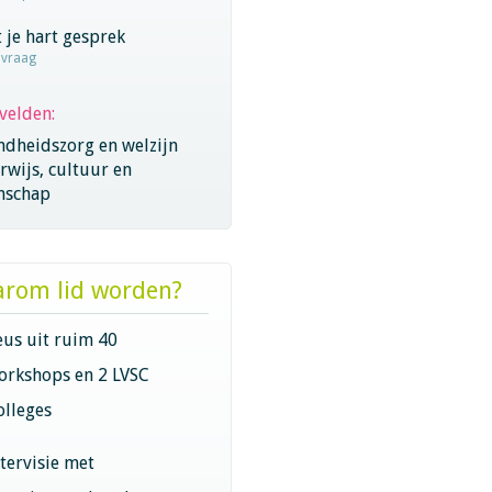
 je hart gesprek
nvraag
velden:
ndheidszorg en welzijn
wijs, cultuur en
nschap
rom lid worden?
eus uit ruim 40
orkshops en 2 LVSC
olleges
ntervisie met