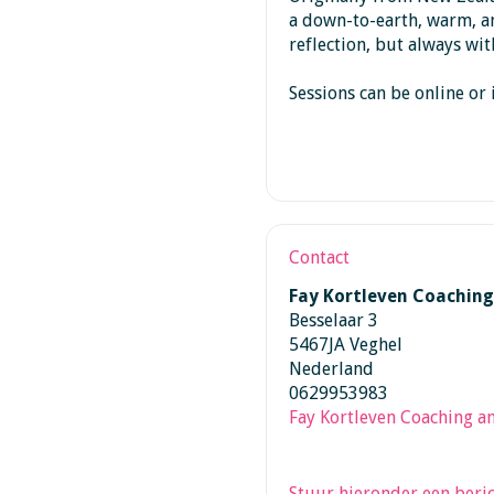
a down-to-earth, warm, an
reflection, but always wit
Sessions can be online or 
Contact
Fay Kortleven Coaching
Besselaar 3
5467JA Veghel
Nederland
0629953983
Fay Kortleven Coaching a
Stuur hieronder een beric