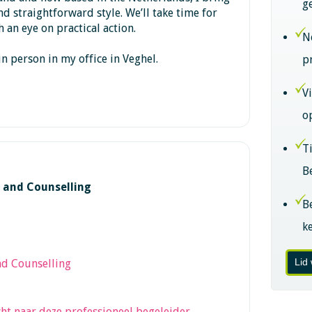
g
d straightforward style. We’ll take time for
h an eye on practical action.
N
in person in my office in Veghel.
p
V
o
T
B
 and Counselling
B
k
Lid
nd Counselling
ht naar deze professioneel begeleider