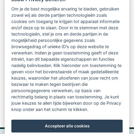
Intervisie met geregistreerde vakgenoten
Om je de best mogelijke ervaring te bieden, gebruiken
zowel wij als derde partijen technologieën zoals
Netwerk van 2100 professionals in 14
cookies om toegang te krijgen tot apparaat informatie
regio's
en/of deze op te slaan. Door in te stemmen met deze
technologieën, stel je ons en derde partijen in de
mogelijkheid persoonlijke gegevens zoals
Vindbaar voor opdrachtgevers
browsegedrag of unieke ID's op deze website te
verwerken. Indien je geen toestemming geeft of deze
Tijdschrift voor
intrekt, kan dit bepaalde eigenschappen en functies
Begeleidingskunde & kennisbank
nadelig beïnvloeden. Klik hieronder om toestemming te
geven voor het bovenstaande of maak gedetailleerde
keuzes, waaronder het uitoefenen van jouw recht om
Beroepsregistratie (LVSC keurmerk)
bezwaar te maken tegen bedrijven die
persoonsgegevens verwerken, op basis van
Lid worden van LVSC
rechtmatig belang in plaats van toestemming. Je kunt
jouw keuzes te allen tijde bijwerken door op de Privacy
knop onder aan het scherm te klikken.
Accepteer alle cookies