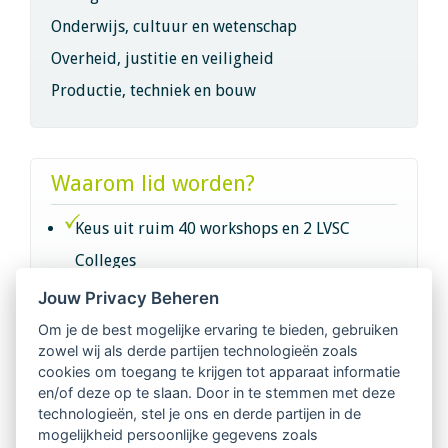
Onderwijs, cultuur en wetenschap
Overheid, justitie en veiligheid
Productie, techniek en bouw
Waarom lid worden?
Keus uit ruim 40 workshops en 2 LVSC
Colleges
Jouw Privacy Beheren
Intervisie met geregistreerde vakgenoten
Om je de best mogelijke ervaring te bieden, gebruiken
zowel wij als derde partijen technologieën zoals
Netwerk van 2100 professionals in 14
cookies om toegang te krijgen tot apparaat informatie
regio's
en/of deze op te slaan. Door in te stemmen met deze
technologieën, stel je ons en derde partijen in de
mogelijkheid persoonlijke gegevens zoals
Vindbaar voor opdrachtgevers