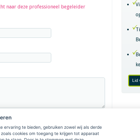
V
ht naar deze professioneel begeleider
o
T
B
B
k
Lid
heren
e ervaring te bieden, gebruiken zowel wij als derde
 zoals cookies om toegang te krijgen tot apparaat
 op te slaan. Door in te stemmen met deze