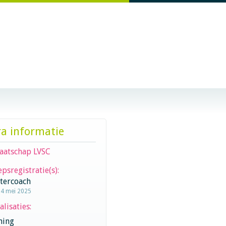
ra informatie
aatschap LVSC
psregistratie(s):
stercoach
14 mei 2025
alisaties:
hing