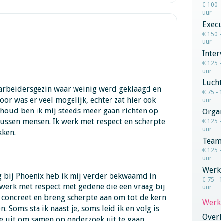
€ 100 
uur
Execu
€ 150 
uur
Inter
€ 125 
uur
Lucht
 arbeidersgezin waar weinig werd geklaagd en
€ 75 - 
or was er veel mogelijk, echter zat hier ook
uur
inhoud ben ik mij steeds meer gaan richten op
Orga
tussen mensen. Ik werk met respect en scherpte
€ 125 
uur
kken.
Team
€ 125 
uur
Werk
g bij Phoenix heb ik mij verder bekwaamd in
€ 75 - 
 werk met respect met gedene die een vraag bij
uur
 concreet en breng scherpte aan om tot de kern
Werk
. Soms sta ik naast je, soms leid ik en volg is
Overh
 je uit om samen op onderzoek uit te gaan.