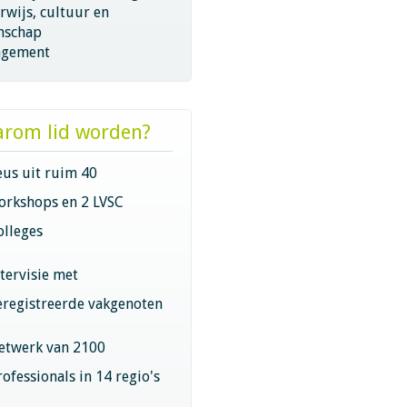
wijs, cultuur en
nschap
gement
rom lid worden?
eus uit ruim 40
orkshops en 2 LVSC
olleges
ntervisie met
eregistreerde vakgenoten
etwerk van 2100
rofessionals in 14 regio's