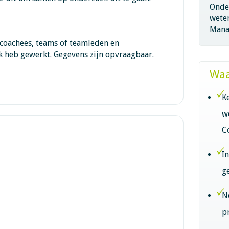
Onder
wete
Mana
 coachees, teams of teamleden en
k heb gewerkt. Gegevens zijn opvraagbaar.
Waa
K
w
C
I
g
N
p