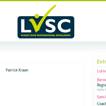
Ext
Patrick Kraan
Lidm
Beroe
Regi
sinds 
Speci
Coac