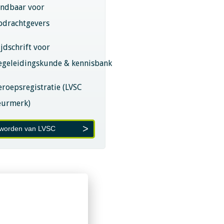
indbaar voor
pdrachtgevers
ijdschrift voor
egeleidingskunde & kennisbank
eroepsregistratie (LVSC
eurmerk)
 worden van LVSC