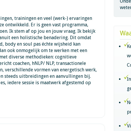
Onder
wete
ingen, trainingen en veel (werk-) ervaringen
ze ontwikkeld. Er is geen vast programma,
oen. Ik stem af op jou en jouw vraag. Ik bekijk
Waa
vanuit een holistische benadering. Dit omdat
d, body en soul pas échte wijsheid kan
K
 dan ook onmogelijk om te werken met een
w
 met diverse methodieken: cognitieve
richt coachen, hNLP/ NLP, transactionele
C
n, verschillende vormen van energetisch werk,
n steeds uitbreidingen en aanvullingen bij.
I
sies, iedere sessie is maatwerk afgestemd op
g
N
p
V