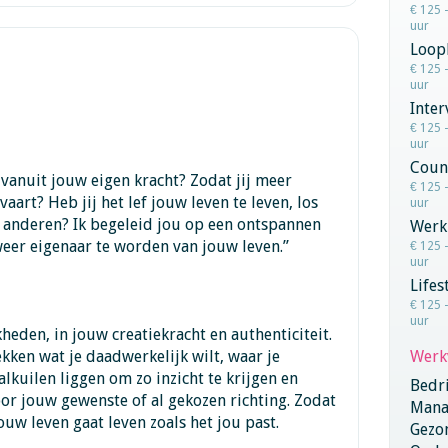
€ 125 
uur
Loop
€ 125 
uur
Inter
€ 125 
uur
Coun
 vanuit jouw eigen kracht? Zodat jij meer
€ 125 
vaart? Heb jij het lef jouw leven te leven, los
uur
 anderen? Ik begeleid jou op een ontspannen
Werk
eer eigenaar te worden van jouw leven.”
€ 125 
uur
Lifes
€ 125 
uur
heden, in jouw creatiekracht en authenticiteit.
ekken wat je daadwerkelijk wilt, waar je
Werk
alkuilen liggen om zo inzicht te krijgen en
Bedri
oor jouw gewenste of al gekozen richting. Zodat
Mana
ouw leven gaat leven zoals het jou past.
Gezo