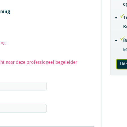
o
ining
T
B
B
ing
k
ht naar deze professioneel begeleider
Lid