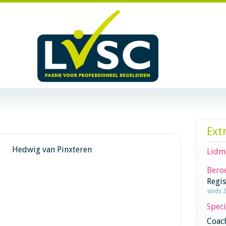
Ext
Hedwig van Pinxteren
Lidm
Beroe
Regi
sinds 
Speci
Coac