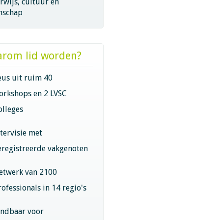
wijs, cultuur en
nschap
rom lid worden?
eus uit ruim 40
orkshops en 2 LVSC
olleges
ntervisie met
eregistreerde vakgenoten
etwerk van 2100
rofessionals in 14 regio's
indbaar voor