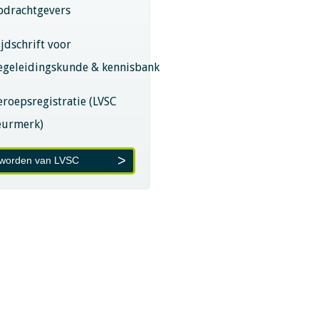
pdrachtgevers
ijdschrift voor
egeleidingskunde & kennisbank
eroepsregistratie (LVSC
eurmerk)
 worden van LVSC