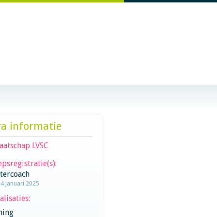
ra informatie
aatschap LVSC
psregistratie(s):
stercoach
24 januari 2025
alisaties:
hing