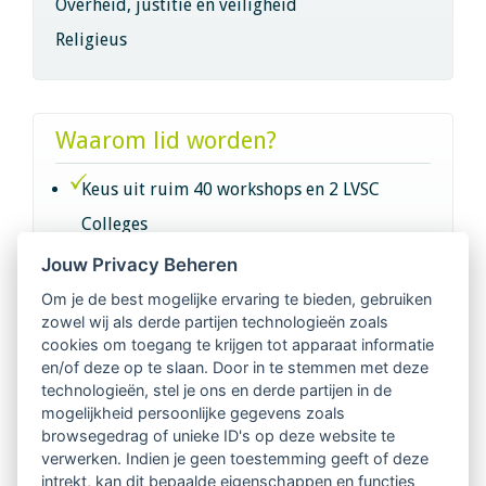
Overheid, justitie en veiligheid
Religieus
Waarom lid worden?
Keus uit ruim 40 workshops en 2 LVSC
Colleges
Jouw Privacy Beheren
Intervisie met geregistreerde vakgenoten
Om je de best mogelijke ervaring te bieden, gebruiken
zowel wij als derde partijen technologieën zoals
Netwerk van 2100 professionals in 14
cookies om toegang te krijgen tot apparaat informatie
regio's
en/of deze op te slaan. Door in te stemmen met deze
technologieën, stel je ons en derde partijen in de
mogelijkheid persoonlijke gegevens zoals
Vindbaar voor opdrachtgevers
browsegedrag of unieke ID's op deze website te
verwerken. Indien je geen toestemming geeft of deze
Tijdschrift voor
intrekt, kan dit bepaalde eigenschappen en functies