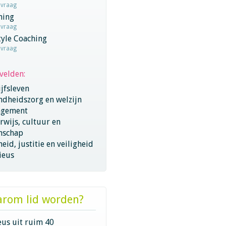
nvraag
hing
nvraag
tyle Coaching
nvraag
velden:
jfsleven
ndheidszorg en welzijn
gement
wijs, cultuur en
nschap
eid, justitie en veiligheid
ieus
rom lid worden?
eus uit ruim 40