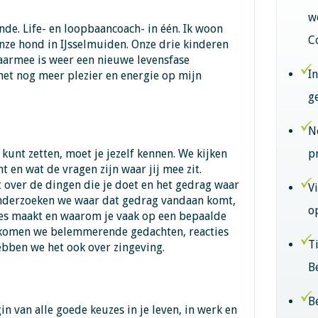
w
nde. Life- en loopbaancoach- in één. Ik woon
C
ze hond in IJsselmuiden. Onze drie kinderen
 Daarmee is weer een nieuwe levensfase
I
met nog meer plezier en energie op mijn
g
N
kunt zetten, moet je jezelf kennen. We kijken
p
nt en wat de vragen zijn waar jij mee zit.
 over de dingen die je doet en het gedrag waar
V
 onderzoeken we waar dat gedrag vandaan komt,
o
es maakt en waarom je vaak op een bepaalde
 komen we belemmerende gedachten, reacties
T
ebben we het ook over zingeving.
B
B
gin van alle goede keuzes in je leven, in werk en