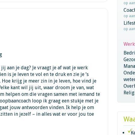
op aa
Coac
op aa
Lifes
op aa
Werk
Bedri
g
Gezo
Mana
jij aan je dag? Je vraagt je af wat je werk
Onder
en is je leven te vol en te druk en zie je ’s
wete
Hoe krijg je meer zin in je leven, hoe vind je
Overh
elke kant wil jij uit, waar droom je van, wat
Relig
orm helpen om die vragen samen met iemand te
 loopbaancoach loop ik graag een stukje met je
j gaat jouw antwoorden vinden. Ik help je om
itten in jezelf – in alles wat er voor jou toe
Waa
K