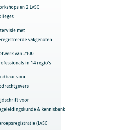
orkshops en 2 LVSC
olleges
ntervisie met
eregistreerde vakgenoten
etwerk van 2100
rofessionals in 14 regio's
indbaar voor
pdrachtgevers
ijdschrift voor
egeleidingskunde & kennisbank
eroepsregistratie (LVSC