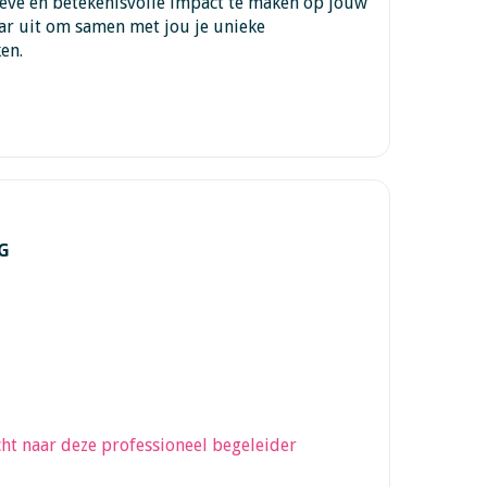
tieve en betekenisvolle impact te maken op jouw
naar uit om samen met jou je unieke
en.
G
ht naar deze professioneel begeleider