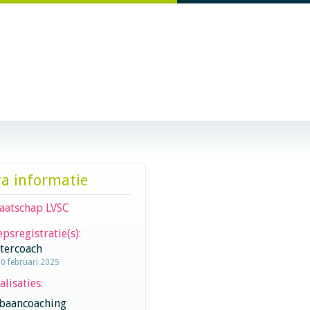
ra informatie
aatschap LVSC
psregistratie(s):
stercoach
10 februari 2025
alisaties:
baancoaching