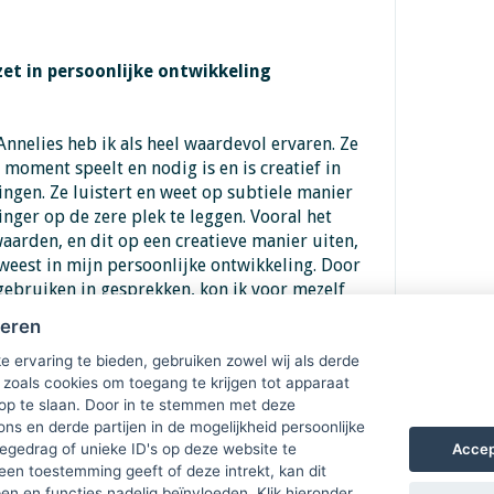
zet in persoonlijke ontwikkeling
nnelies heb ik als heel waardevol ervaren. Ze
t moment speelt en nodig is en is creatief in
gen. Ze luistert en weet op subtiele manier
nger op de zere plek te leggen. Vooral het
arden, en dit op een creatieve manier uiten,
eweest in mijn persoonlijke ontwikkeling. Door
gebruiken in gesprekken, kon ik voor mezelf
it passend was voor mij.
heren
e ervaring te bieden, gebruiken zowel wij als derde
 zoals cookies om toegang te krijgen tot apparaat
 op te slaan. Door in te stemmen met deze
ons en derde partijen in de mogelijkheid persoonlijke
Accep
gedrag of unieke ID's op deze website te
een toestemming geeft of deze intrekt, kan dit
n en functies nadelig beïnvloeden. Klik hieronder