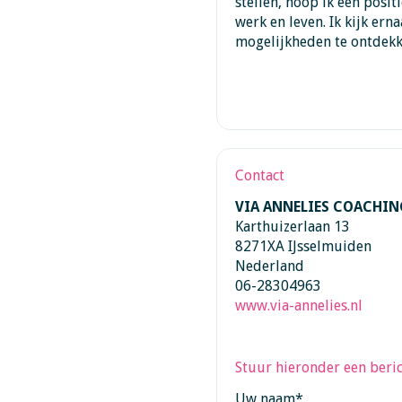
stellen, hoop ik een posi
werk en leven. Ik kijk er
mogelijkheden te ontdekk
Contact
VIA ANNELIES COACHIN
Karthuizerlaan 13
8271XA IJsselmuiden
Nederland
06-28304963
www.via-annelies.nl
Stuur hieronder een beric
Uw naam
*