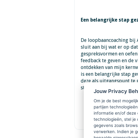
Een belangrijke stap ge
De loopbaancoaching bij A
sluit aan bij wat er op da
gespreksvormen en oefenin
feedback te geven en de vi
ontdekken van mijn kernwa
is een belangrijke stap g
deze als uitgangspunt te 
steeds beter toetsen of d
Jouw Privacy Be
Om je de best mogelijk
partijen technologieën
informatie en/of deze
technologieën, stel je 
gegevens zoals browse
verwerken. Indien je g
bepaalde eigenschappe