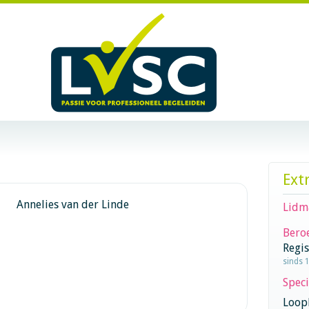
Ext
Annelies van der Linde
Lidm
Beroe
Regi
sinds 
Speci
Loop