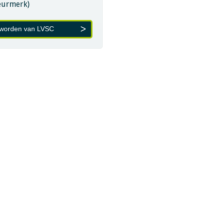
eurmerk)
 worden van LVSC