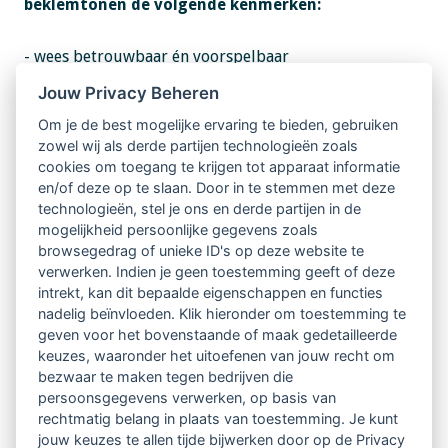
beklemtonen de volgende kenmerken:
- wees betrouwbaar én voorspelbaar
- bouw zinvolle routines in op een werkdag (Obama
Jouw Privacy Beheren
las elke dag 10 brieven van burgers)
Om je de best mogelijke ervaring te bieden, gebruiken
zowel wij als derde partijen technologieën zoals
- op zoek gaan naar de sleutels die liggen tussen
cookies om toegang te krijgen tot apparaat informatie
huidig en gewenst gedrag
en/of deze op te slaan. Door in te stemmen met deze
technologieën, stel je ons en derde partijen in de
- lok gewenst gedrag uit bijvoorbeeld met
mogelijkheid persoonlijke gegevens zoals
(onverwachte) prikkels en financiële prikkels werken
browsegedrag of unieke ID's op deze website te
verwerken. Indien je geen toestemming geeft of deze
daarbij niet altijd.
intrekt, kan dit bepaalde eigenschappen en functies
nadelig beïnvloeden. Klik hieronder om toestemming te
geven voor het bovenstaande of maak gedetailleerde
Met een aantal aangeschafte boeken gingen we beiden
keuzes, waaronder het uitoefenen van jouw recht om
naar huis en één boek kregen we cadeau dat de
bezwaar te maken tegen bedrijven die
persoonsgegevens verwerken, op basis van
veelbelovende titel heeft: Wat speelt hier? Van Arend
rechtmatig belang in plaats van toestemming. Je kunt
Ardon en Cynthia van der Zwan.
jouw keuzes te allen tijde bijwerken door op de Privacy