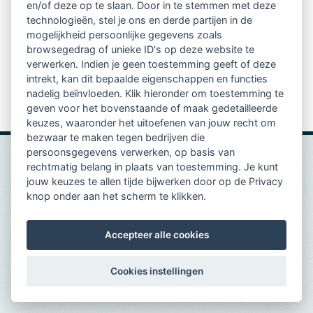
en/of deze op te slaan. Door in te stemmen met deze
kritischer over zijn. Deze punten kan de redactie
technologieën, stel je ons en derde partijen in de
mogelijkheid persoonlijke gegevens zoals
meenemen in de verdere ontwikkeling. Kortom de
browsegedrag of unieke ID's op deze website te
resultaten zijn verzameld en verwerkt en er is een
verwerken. Indien je geen toestemming geeft of deze
intrekt, kan dit bepaalde eigenschappen en functies
samenvatting gemaakt van het onderzoek. Ook
nadelig beïnvloeden. Klik hieronder om toestemming te
benieuwd naar de resultaten?
Bekijk de samenvatting
.
geven voor het bovenstaande of maak gedetailleerde
keuzes, waaronder het uitoefenen van jouw recht om
bezwaar te maken tegen bedrijven die
persoonsgegevens verwerken, op basis van
rechtmatig belang in plaats van toestemming. Je kunt
jouw keuzes te allen tijde bijwerken door op de Privacy
knop onder aan het scherm te klikken.
Accepteer alle cookies
Cookies instellingen