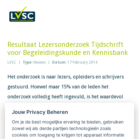
Resultaat Lezersonderzoek Tijdschrift
voor Begeleidingskunde en Kennisbank
LVSC
Type:
Nieuws
Datum:
17 February 2014
Het onderzoek is naar lezers, opleiders en schrijvers
gestuurd. Hoewel maar 15% van de leden het
onderzoek volledig heeft ingevuld, is het waardevol
gebleken voor de LVSC en de redactie en mogen zij de
Jouw Privacy Beheren
conclusie trekken dat het grootste deel van de
Om je de best mogelijke ervaring te bieden, gebruiken
respondenten het blad waardeert en tevreden is en
zowel wij als derde partijen technologieën zoals
cookies om toegang te krijgen tot apparaat informatie
daarnaast zijn er een paar punten waar lezers