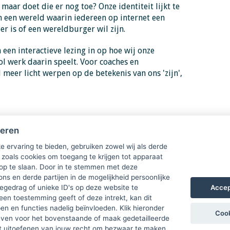
aar doet die er nog toe? Onze identiteit lijkt te
n een wereld waarin iedereen op internet een
er is of een wereldburger wil zijn.
 een interactieve lezing in op hoe wij onze
ol werk daarin speelt. Voor coaches en
meer licht werpen op de betekenis van ons 'zijn',
heren
e ervaring te bieden, gebruiken zowel wij als derde
 zoals cookies om toegang te krijgen tot apparaat
 op te slaan. Door in te stemmen met deze
ons en derde partijen in de mogelijkheid persoonlijke
Accep
gedrag of unieke ID's op deze website te
een toestemming geeft of deze intrekt, kan dit
n en functies nadelig beïnvloeden. Klik hieronder
Cook
ven voor het bovenstaande of maak gedetailleerde
t uitoefenen van jouw recht om bezwaar te maken