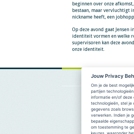
beginnen over onze afkomst, m
bestaan, maar vervluchtigt i
nickname heeft, een jobhopp
Op deze avond gaat Jensen in
identiteit vormen en welke r
supervisoren kan deze avond 
onze identiteit.
Jouw Privacy Be
Om je de best mogelijk
partijen technologieën
informatie en/of deze
technologieën, stel je 
gegevens zoals browse
verwerken. Indien je g
bepaalde eigenschappe
om toestemming te ge
keuzes, waaronder he