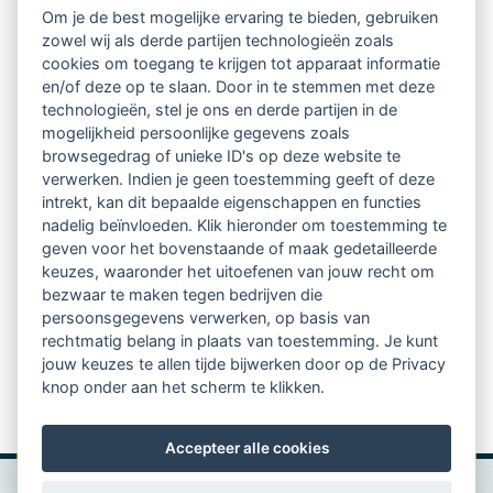
Om je de best mogelijke ervaring te bieden, gebruiken
zowel wij als derde partijen technologieën zoals
De ChatGPT-Hype. Chat GPT is niks meer dan een
cookies om toegang te krijgen tot apparaat informatie
krachtige bullshit generator.
en/of deze op te slaan. Door in te stemmen met deze
technologieën, stel je ons en derde partijen in de
Blog van Jorn Bunk
, HAN (12 januari 2023).
mogelijkheid persoonlijke gegevens zoals
browsegedrag of unieke ID's op deze website te
verwerken. Indien je geen toestemming geeft of deze
Stand van zaken/bronnen geraadpleegd op 1 februari
intrekt, kan dit bepaalde eigenschappen en functies
2023.
nadelig beïnvloeden. Klik hieronder om toestemming te
geven voor het bovenstaande of maak gedetailleerde
ChatGPT - verzameling bronnen | SURF Communities
keuzes, waaronder het uitoefenen van jouw recht om
bezwaar te maken tegen bedrijven die
persoonsgegevens verwerken, op basis van
rechtmatig belang in plaats van toestemming. Je kunt
Commissie VakOntwikkeling LVSC
jouw keuzes te allen tijde bijwerken door op de Privacy
knop onder aan het scherm te klikken.
Fer van den Boomen, Jetty de Groot en Annette Perino
Accepteer alle cookies