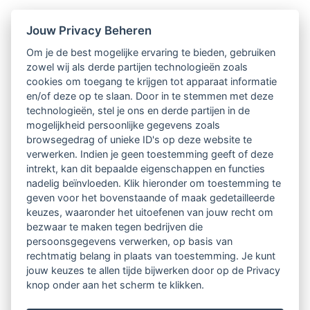
Aan de hand van vijf case studies gaat het rapport
Jouw Privacy Beheren
‘Eerlijk advies – De opkomst van de e-coach’ van het
Om je de best mogelijke ervaring te bieden, gebruiken
Rathenau Instituut in op deze vragen. Het rapport
zowel wij als derde partijen technologieën zoals
cookies om toegang te krijgen tot apparaat informatie
maakt duidelijk dat er grote verschillen zijn in de
en/of deze op te slaan. Door in te stemmen met deze
kwaliteit van het huidige aanbod van e-coaches. De
technologieën, stel je ons en derde partijen in de
mogelijkheid persoonlijke gegevens zoals
eisen aan de toelating van e-coaches, en de normen die
browsegedrag of unieke ID's op deze website te
daarvoor moeten gelden, zijn nog volop in
verwerken. Indien je geen toestemming geeft of deze
intrekt, kan dit bepaalde eigenschappen en functies
ontwikkeling. Meer uniformiteit in de toelatingseisen
nadelig beïnvloeden. Klik hieronder om toestemming te
geven voor het bovenstaande of maak gedetailleerde
is wenselijk. Dat vraagt om de invoering van
keuzes, waaronder het uitoefenen van jouw recht om
kwaliteitscriteria zodat e-coaches betrouwbaar,
bezwaar te maken tegen bedrijven die
persoonsgegevens verwerken, op basis van
deskundig en integer zijn en dat privacy en autonomie
rechtmatig belang in plaats van toestemming. Je kunt
van gebruikers worden gerespecteerd.
jouw keuzes te allen tijde bijwerken door op de Privacy
knop onder aan het scherm te klikken.
Download het rapport