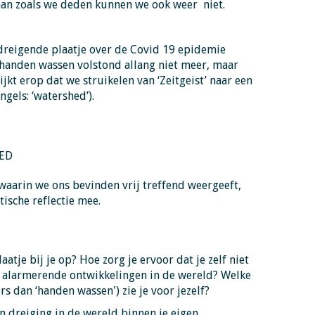
an zoals we deden kunnen we ook weer niet.
dreigende plaatje over de Covid 19 epidemie
 handen wassen volstond allang niet meer, maar
jkt erop dat we struikelen van ‘Zeitgeist’ naar een
ngels: ‘watershed’).
ED
waarin we ons bevinden vrij treffend weergeeft,
ische reflectie mee.
tje bij je op? Hoe zorg je ervoor dat je zelf niet
 alarmerende ontwikkelingen in de wereld? Welke
s dan ‘handen wassen') zie je voor jezelf?
 dreiging in de wereld binnen je eigen