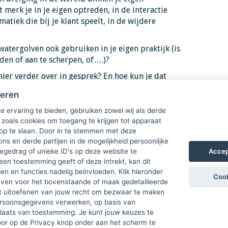
 merk je in je eigen optreden, in de interactie
matiek die bij je klant speelt, in de wijdere
watergolven ook gebruiken in je eigen praktijk (is
iden of aan te scherpen, of….)?
hier verder over in gesprek? En hoe kun je dat
en met anderen?
heren
 LVSC
e ervaring te bieden, gebruiken zowel wij als derde
 zoals cookies om toegang te krijgen tot apparaat
e Groot en Annette Perino
 op te slaan. Door in te stemmen met deze
ons en derde partijen in de mogelijkheid persoonlijke
Accep
gedrag of unieke ID's op deze website te
een toestemming geeft of deze intrekt, kan dit
n en functies nadelig beïnvloeden. Klik hieronder
Cook
ven voor het bovenstaande of maak gedetailleerde
t uitoefenen van jouw recht om bezwaar te maken
ersoonsgegevens verwerken, op basis van
plaats van toestemming. Je kunt jouw keuzes te
door op de Privacy knop onder aan het scherm te