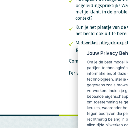
begeleidingspraktijk? Wat
met je klant, in de proble
context?
Kun je het plaatje van de 
het beeld ook uit te bere
Met welke collega kun je 
gesprek verder voortzett
Jouw Privacy Be
Commissie VakOntwikkeling
Om je de best mogelijk
partijen technologieën
Fer van den Boomen, Jetty d
informatie en/of deze
technologieën, stel je 
gegevens zoals browse
verwerken. Indien je g
bepaalde eigenschappe
om toestemming te ge
keuzes, waaronder he
tegen bedrijven die p
rechtmatig belang in 
allen tijde bijwerken 