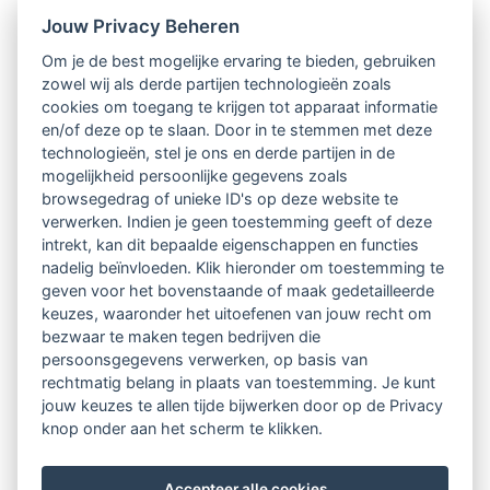
De 'work from home' (WFH) woensdag bij Doximity
Jouw Privacy Beheren
breekt lekker de week, zorgt dat mensen een betere
Om je de best mogelijke ervaring te bieden, gebruiken
werk-privébalans ervaren én productiever zijn, zegt
zowel wij als derde partijen technologieën zoals
cookies om toegang te krijgen tot apparaat informatie
mede-oprichter Shari Buck in een blogpost bij Quartz.
en/of deze op te slaan. Door in te stemmen met deze
De dagen dat ze wél op kantoor zijn, worden gevuld
technologieën, stel je ons en derde partijen in de
mogelijkheid persoonlijke gegevens zoals
met vergaderingen en samenwerkprojecten.
browsegedrag of unieke ID's op deze website te
verwerken. Indien je geen toestemming geeft of deze
Buck kwam op het idee in de periode waarin ze op
intrekt, kan dit bepaalde eigenschappen en functies
nadelig beïnvloeden. Klik hieronder om toestemming te
woensdagen het werk aan haar startup combineerde
geven voor het bovenstaande of maak gedetailleerde
met lesgeven op de school van haar kinderen. Dat
keuzes, waaronder het uitoefenen van jouw recht om
bezwaar te maken tegen bedrijven die
beviel zo goed dat ze er bedrijfsbreed beleid van
persoonsgegevens verwerken, op basis van
rechtmatig belang in plaats van toestemming. Je kunt
maakte. Nu werken haar 280 werknemers verplicht
jouw keuzes te allen tijde bijwerken door op de Privacy
thuis op woensdag, en wordt het hoofdkantoor
knop onder aan het scherm te klikken.
helemaal gesloten.
Accepteer alle cookies