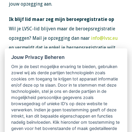
jouw opzegging aan.
Ik blijf lid maar zeg mijn beroepregistratie op
Wil je LVSC-lid blijven maar de beroepsregistratie
opzeggen? Mail je opzegging dan naar
info@lvsc.eu
en vermeldt dat je enkel je beroepsregistratie wilt
Jouw Privacy Beheren
beëindigen. Je betaalt nog tot het einde van het jaar
voor je beroepsregistratie of, indien de
Om je de best mogelijke ervaring te bieden, gebruiken
zowel wij als derde partijen technologieën zoals
registratieperiode in dat jaar afloopt, tot het einde
cookies om toegang te krijgen tot apparaat informatie
van deze periode. Daarnaast betaal je de contributie
en/of deze op te slaan. Door in te stemmen met deze
technologieën, stel je ons en derde partijen in de
voor het LVSC-lidmaatschap.
mogelijkheid persoonlijke gegevens zoals
browsegedrag of unieke ID's op deze website te
verwerken. Indien je geen toestemming geeft of deze
De opzegging van je beroepsregistratie is definitief
intrekt, kan dit bepaalde eigenschappen en functies
nadelig beïnvloeden. Klik hieronder om toestemming te
zodra je van ons een schriftelijke bevestiging hebt
geven voor het bovenstaande of maak gedetailleerde