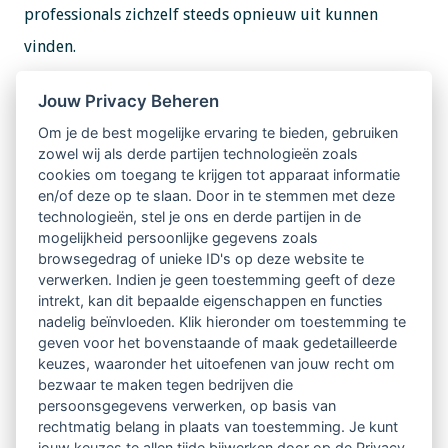
professionals zichzelf steeds opnieuw uit kunnen
vinden.
Informatie en aanmelden
Jouw Privacy Beheren
Voor meer informatie over de opleiding, startdata en
Om je de best mogelijke ervaring te bieden, gebruiken
zowel wij als derde partijen technologieën zoals
aanmelden ga je naar de website van PAO.
cookies om toegang te krijgen tot apparaat informatie
en/of deze op te slaan. Door in te stemmen met deze
technologieën, stel je ons en derde partijen in de
mogelijkheid persoonlijke gegevens zoals
browsegedrag of unieke ID's op deze website te
verwerken. Indien je geen toestemming geeft of deze
Website PAO Psychologie Nascholing &
intrekt, kan dit bepaalde eigenschappen en functies
Opleiding
nadelig beïnvloeden. Klik hieronder om toestemming te
geven voor het bovenstaande of maak gedetailleerde
PE-Punten aanvragen?
keuzes, waaronder het uitoefenen van jouw recht om
bezwaar te maken tegen bedrijven die
Laat je workshop of training beoordelen.
persoonsgegevens verwerken, op basis van
rechtmatig belang in plaats van toestemming. Je kunt
jouw keuzes te allen tijde bijwerken door op de Privacy